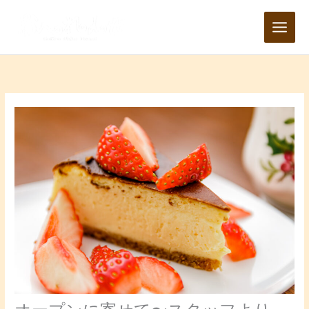
内
容
を
ス
キ
ッ
プ