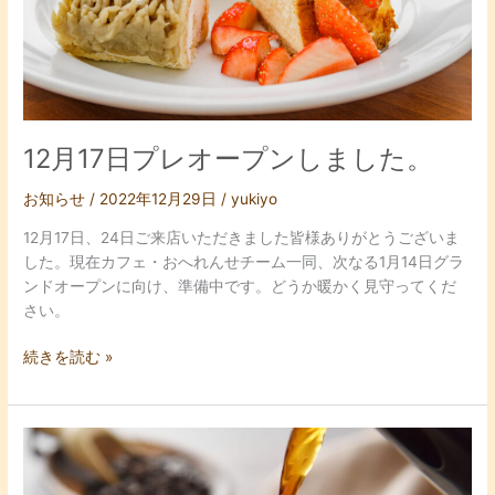
ー
プ
ン
し
ま
し
た。
12月17日プレオープンしました。
お知らせ
/
2022年12月29日
/
yukiyo
12月17日、24日ご来店いただきました皆様ありがとうございま
した。現在カフェ・おへれんせチーム一同、次なる1月14日グラ
ンドオープンに向け、準備中です。どうか暖かく見守ってくだ
さい。
続きを読む »
ホ
ー
ム