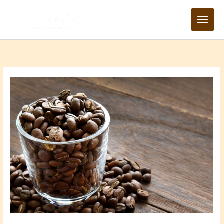
内
容
を
ス
キ
ッ
プ
カ
フ
ェ・
お
へ
れ
ん
せ
オ
ー
プ
ン
に