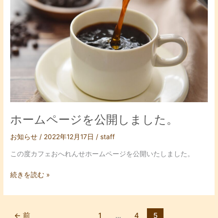
ペ
ー
ジ
を
公
開
し
ま
し
た。
ホームページを公開しました。
お知らせ
/
2022年12月17日
/
staff
この度カフェおへれんせホームページを公開いたしました。
続きを読む »
←
前
1
…
4
5