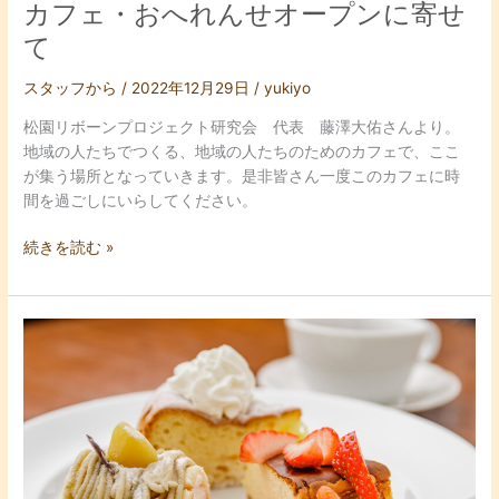
寄
カフェ・おへれんせオープンに寄せ
せ
て
て
スタッフから
/
2022年12月29日
/
yukiyo
松園リボーンプロジェクト研究会 代表 藤澤大佑さんより。
地域の人たちでつくる、地域の人たちのためのカフェで、ここ
が集う場所となっていきます。是非皆さん一度このカフェに時
間を過ごしにいらしてください。
続きを読む »
12
月
17
日
プ
レ
オ